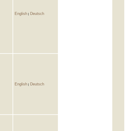
English
Deutsch
|
English
Deutsch
|