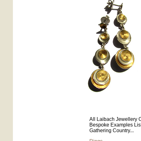
All Laibach Jewellery 
Bespoke Examples Lis
Gathering Country...