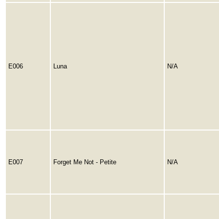
E006
Luna
N/A
E007
Forget Me Not - Petite
N/A