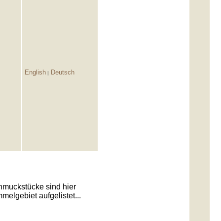
English
Deutsch
|
hmuckstücke sind hier
lgebiet aufgelistet...