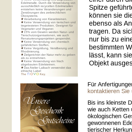
Edelmetalle. Durch die Verwendung von
Spitze geführ
ausschließlich
recycelten Edelmetallen
entstehen keine Veranderungen und
Zerstörungen des zerbrechlichen
können sie di
Ökosystems.
Verarbeitung von Kieselsteinen.
ebenso als A
Keine Verwendung von tierischen und
tiegetesteten Produkten. Geeignet für
Vegetarier und Veganer.
tragen. Da sic
15% vom Gewinn werden Natur- und
Tierschutzorganisationen, wie auch
nur bis zu ei
Renaturierungsprojekten gespendet.
Keine Verwendung von chemisch
gefährlichen Stoffen.
bestimmten Wi
Keine Vergoldung, Versilberung und
Rhodinierung.
lässt, kann si
Zielgerichtet der Natur mehr zu geben
als zu entnehmen.
Objekt ausges
Keine Verwendung von frisch
abgebauten Edelsteinen.
Das Atelier Laibach verwendet das
ethische Label
The
Key
.
Für Anfertigung
kontaktieren Sie
Bis ins kleinste
wie auch Ketten
ökologischen Ges
gewonnenen Edel
tierischer Herku