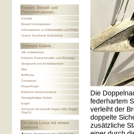
Kontakt ,Bestell- und
Preisinformationen...
Kontakt
Bestell Informationen
Informationen zu Edelmetallen und Preis
Unsere Geschenk Gutscheine
Schmuck Galerie...
Alle Kollektionen
Ethische Partnerschafts- und Eheringe
Skulpturell und Architektonisch
Rise
BritRocks
Constanze
FlowerPower
Die Doppelna
Ethischer Herrenschmuck
Handgefertigte Ketten
federhartem S
Engel
verleiht der B
Schmuck mit Inschrift Vegan oder Veggie
(Veg*n)
doppelte Sich
Ein wenig Luxus mit reinem
zusätzliche Sta
Gewissen...
einer durch d
Keine
Verwendung neu abgebauter