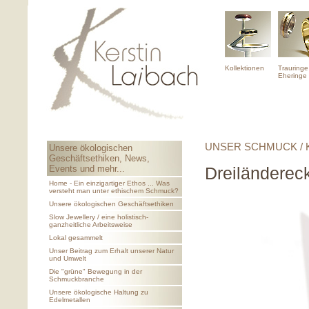
Kollektionen
Trauringe
Eheringe
UNSER SCHMUCK / 
Unsere ökologischen
Geschäftsethiken, News,
Events und mehr...
Dreiländerec
Home - Ein einzigartiger Ethos ... Was
versteht man unter ethischem Schmuck?
Unsere ökologischen Geschäftsethiken
Slow Jewellery / eine holistisch-
ganzheitliche Arbeitsweise
Lokal gesammelt
Unser Beitrag zum Erhalt unserer Natur
und Umwelt
Die "grüne" Bewegung in der
Schmuckbranche
Unsere ökologische Haltung zu
Edelmetallen