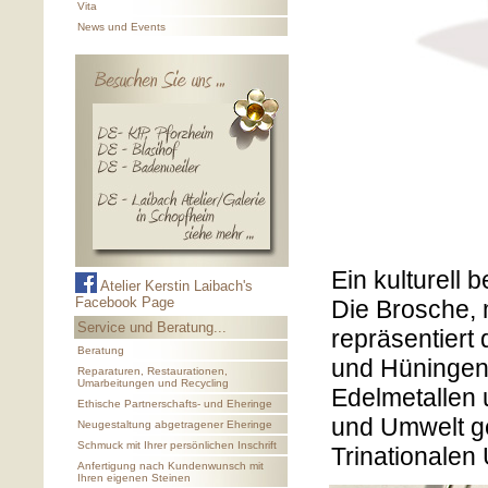
Vita
News und Events
Ein kulturell
Atelier Kerstin Laibach's
Facebook Page
Die Brosche, 
Service und Beratung...
repräsentiert
Beratung
und Hüningen
Reparaturen, Restaurationen,
Umarbeitungen und Recycling
Edelmetallen 
Ethische Partnerschafts- und Eheringe
und Umwelt g
Neugestaltung abgetragener Eheringe
Schmuck mit Ihrer persönlichen Inschrift
Trinationalen
Anfertigung nach Kundenwunsch mit
Ihren eigenen Steinen