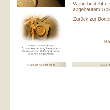
Worin besteht d
abgebautem Gol
Zurück zur Bode
Ba
Unsere handgefertigte
Schmuckverpackung besteht aus
Bambusfleece, Raffia und einem
veganen Siegelwachs.
© Laibach Goldschmiede
AGB
|
I