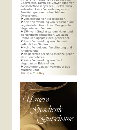
Edelmetalle. Durch die Verwendung von
ausschließlich
recycelten Edelmetallen
entstehen keine Veranderungen und
Zerstörungen des zerbrechlichen
Ökosystems.
Verarbeitung von Kieselsteinen.
Keine Verwendung von tierischen und
tiegetesteten Produkten. Geeignet für
Vegetarier und Veganer.
15% vom Gewinn werden Natur- und
Tierschutzorganisationen, wie auch
Renaturierungsprojekten gespendet.
Keine Verwendung von chemisch
gefährlichen Stoffen.
Keine Vergoldung, Versilberung und
Rhodinierung.
Zielgerichtet der Natur mehr zu geben
als zu entnehmen.
Keine Verwendung von frisch
abgebauten Edelsteinen.
Das Atelier Laibach verwendet das
ethische Label
The
Key
.