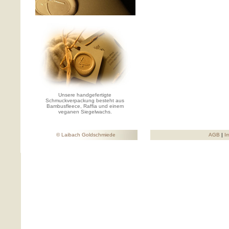
Unsere handgefertigte
Schmuckverpackung besteht aus
Bambusfleece, Raffia und einem
veganen Siegelwachs.
© Laibach Goldschmiede
AGB
|
I