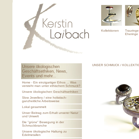
Kollektionen
Trauringe
Eheringe
UNSER SCHMUCK / KOLLEKTI
Unsere ökologischen
Geschäftsethiken, News,
Events und mehr...
Home - Ein einzigartiger Ethos ... Was
versteht man unter ethischem Schmuck?
Unsere ökologischen Geschäftsethiken
Slow Jewellery / eine holistisch-
ganzheitliche Arbeitsweise
Lokal gesammelt
Unser Beitrag zum Erhalt unserer Natur
und Umwelt
Die "grüne" Bewegung in der
Schmuckbranche
Unsere ökologische Haltung zu
Edelmetallen