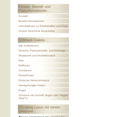
Kontakt ,Bestell- und
Preisinformationen...
Kontakt
Bestell Informationen
Informationen zu Edelmetallen und Preis
Unsere Geschenk Gutscheine
Schmuck Galerie...
Alle Kollektionen
Ethische Partnerschafts- und Eheringe
Skulpturell und Architektonisch
Rise
BritRocks
Constanze
FlowerPower
Ethischer Herrenschmuck
Handgefertigte Ketten
Engel
Schmuck mit Inschrift Vegan oder Veggie
(Veg*n)
Ein wenig Luxus mit reinem
Gewissen...
Keine
Verwendung neu abgebauter