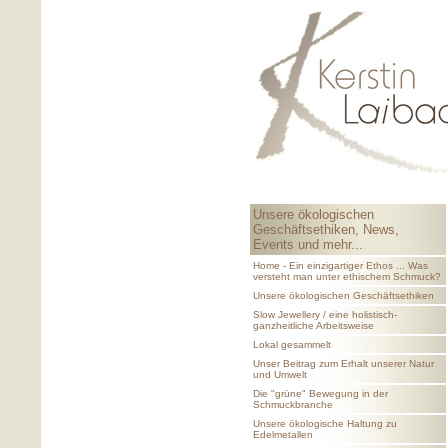
Unsere ökologischen
Geschäftsethiken, News,
Events und mehr...
Home - Ein einzigartiger Ethos ... Was
versteht man unter ethischem Schmuck?
Unsere ökologischen Geschäftsethiken
Slow Jewellery / eine holistisch-
ganzheitliche Arbeitsweise
Lokal gesammelt
Unser Beitrag zum Erhalt unserer Natur
und Umwelt
Die "grüne" Bewegung in der
Schmuckbranche
Unsere ökologische Haltung zu
Edelmetallen