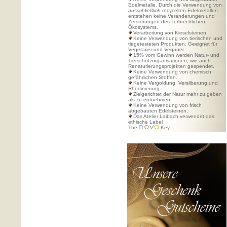
Edelmetalle. Durch die Verwendung von
ausschließlich
recycelten Edelmetallen
entstehen keine Veranderungen und
Zerstörungen des zerbrechlichen
Ökosystems.
Verarbeitung von Kieselsteinen.
Keine Verwendung von tierischen und
tiegetesteten Produkten. Geeignet für
Vegetarier und Veganer.
15% vom Gewinn werden Natur- und
Tierschutzorganisationen, wie auch
Renaturierungsprojekten gespendet.
Keine Verwendung von chemisch
gefährlichen Stoffen.
Keine Vergoldung, Versilberung und
Rhodinierung.
Zielgerichtet der Natur mehr zu geben
als zu entnehmen.
Keine Verwendung von frisch
abgebauten Edelsteinen.
Das Atelier Laibach verwendet das
ethische Label
The
Key
.