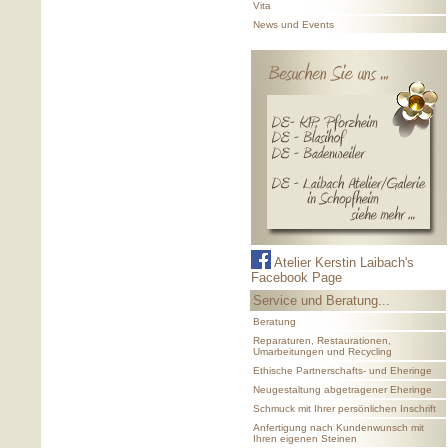
Vita
News und Events
Atelier Kerstin Laibach's
Facebook Page
Service und Beratung...
Beratung
Reparaturen, Restaurationen,
Umarbeitungen und Recycling
Ethische Partnerschafts- und Eheringe
Neugestaltung abgetragener Eheringe
Schmuck mit Ihrer persönlichen Inschrift
Anfertigung nach Kundenwunsch mit
Ihren eigenen Steinen