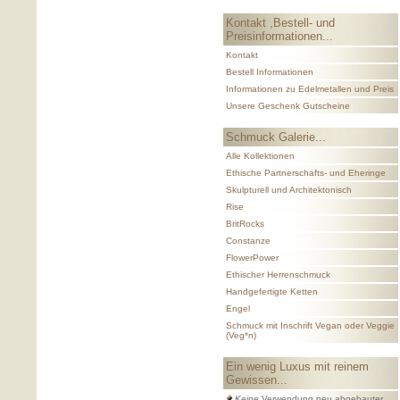
Kontakt ,Bestell- und
Preisinformationen...
Kontakt
Bestell Informationen
Informationen zu Edelmetallen und Preis
Unsere Geschenk Gutscheine
Schmuck Galerie...
Alle Kollektionen
Ethische Partnerschafts- und Eheringe
Skulpturell und Architektonisch
Rise
BritRocks
Constanze
FlowerPower
Ethischer Herrenschmuck
Handgefertigte Ketten
Engel
Schmuck mit Inschrift Vegan oder Veggie
(Veg*n)
Ein wenig Luxus mit reinem
Gewissen...
Keine
Verwendung neu abgebauter