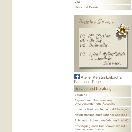
Vita
News und Events
Atelier Kerstin Laibach's
Facebook Page
Service und Beratung...
Beratung
Reparaturen, Restaurationen,
Umarbeitungen und Recycling
Ethische Partnerschafts- und Eheringe
Neugestaltung abgetragener Eheringe
Schmuck mit Ihrer persönlichen Inschrift
Anfertigung nach Kundenwunsch mit
Ihren eigenen Steinen