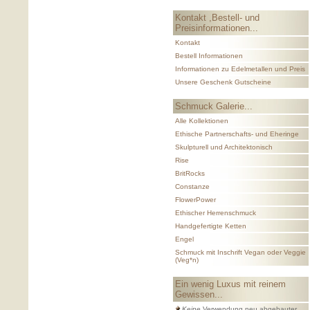
Kontakt ,Bestell- und
Preisinformationen...
Kontakt
Bestell Informationen
Informationen zu Edelmetallen und Preis
Unsere Geschenk Gutscheine
Schmuck Galerie...
Alle Kollektionen
Ethische Partnerschafts- und Eheringe
Skulpturell und Architektonisch
Rise
BritRocks
Constanze
FlowerPower
Ethischer Herrenschmuck
Handgefertigte Ketten
Engel
Schmuck mit Inschrift Vegan oder Veggie
(Veg*n)
Ein wenig Luxus mit reinem
Gewissen...
Keine
Verwendung neu abgebauter