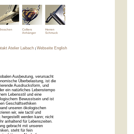
Broschen
Colliers
Herren
Anhänger
Schmuck
takt Atelier Laibach
Webseite English
|
globalen Ausbeutung, verursacht
nomische Überbelastung, ist die
rierende Ausdrucksform, und
der ein natürliches Lebenstempo
inem Lebensstil und eine
ologischem Bewusstsein und ist
hen Geschäftsethiken
hand unseren ökologischen
eren wir, wie tactil und
hergestellt werden kann; nicht
ehr anhaltend für Lebenszeiten.
dung gebracht mit unseren
ken, steht für fein