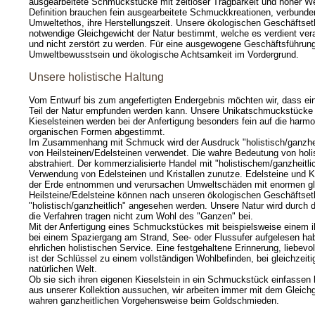
ausgearbeitete Schmuckstücke mit zeitloser Tragbarkeit und hoher W
Definition brauchen fein ausgearbeitete Schmuckkreationen, verbunde
Umweltethos, ihre Herstellungszeit. Unsere ökologischen Geschäftse
notwendige Gleichgewicht der Natur bestimmt, welche es verdient ve
und nicht zerstört zu werden. Für eine ausgewogene Geschäftsführung
Umweltbewusstsein und ökologische Achtsamkeit im Vordergrund.
Unsere holistische Haltung
Vom Entwurf bis zum angefertigten Endergebnis möchten wir, dass ei
Teil der Natur empfunden werden kann. Unsere Unikatschmuckstücke
Kieselsteinen werden bei der Anfertigung besonders fein auf die harm
organischen Formen abgestimmt.
Im Zusammenhang mit Schmuck wird der Ausdruck "holistisch/ganzhei
von Heilsteinen/Edelsteinen verwendet. Die wahre Bedeutung von holis
abstrahiert. Der kommerzialisierte Handel mit "holistischem/ganzheit
Verwendung von Edelsteinen und Kristallen zunutze. Edelsteine und K
der Erde entnommen und verursachen Umweltschäden mit enormen gl
Heilsteine/Edelsteine können nach unseren ökologischen Geschäftseth
"holistisch/ganzheitlich" angesehen werden. Unsere Natur wird durch 
die Verfahren tragen nicht zum Wohl des "Ganzen" bei.
Mit der Anfertigung eines Schmuckstückes mit beispielsweise einem ih
bei einem Spaziergang am Strand, See- oder Flussufer aufgelesen hab
ehrlichen holistischen Service. Eine festgehaltene Erinnerung, liebevol
ist der Schlüssel zu einem vollständigen Wohlbefinden, bei gleichzeiti
natürlichen Welt.
Ob sie sich ihren eigenen Kieselstein in ein Schmuckstück einfassen
aus unserer Kollektion aussuchen, wir arbeiten immer mit dem Gleichg
wahren ganzheitlichen Vorgehensweise beim Goldschmieden.