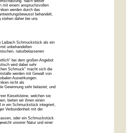
ertschätzung. Nach dieser
n mit einem anspruchsvollen
thiken werden durch das
rantwortungsbewusst behandelt,
 stehen daher bei uns
n Laibach Schmuckstück als ein
 mit unbehandelten
onischen, naturbelassenen
tlich" bei dem großen Angebot
tisch wird dabei sehr
lichen Schmuck" macht sich die
ristalle werden mit Gewalt von
obalen Auswirkungen.
iken nicht als
die Gewinnung sehr belastet, und
rer Kieselsteine, welchen sie
en, bieten wir ihnen einen
l in ein Schmuckstück integriert,
ger Verbundenheit mit der
 lassen, oder ein Schmuckstück
ewicht unserer Natur und einer