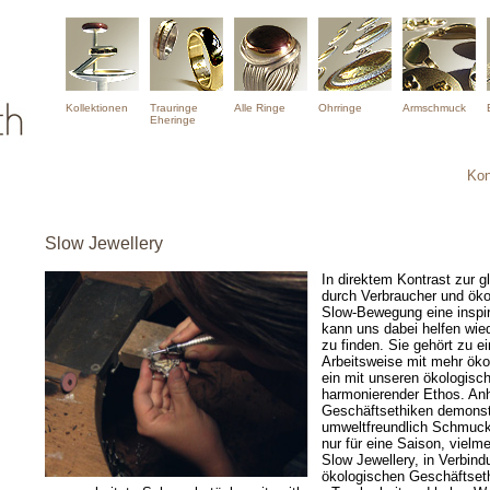
Kollektionen
Trauringe
Alle Ringe
Ohrringe
Armschmuck
Eheringe
Kon
Slow Jewellery
In direktem Kontrast zur 
durch Verbraucher und öko
Slow-Bewegung eine inspi
kann uns dabei helfen wie
zu finden. Sie gehört zu e
Arbeitsweise mit mehr ök
ein mit unseren ökologisc
harmonierender Ethos. An
Geschäftsethiken demonstri
umweltfreundlich Schmuck 
nur für eine Saison, vielm
Slow Jewellery, in Verbin
ökologischen Geschäftsethi