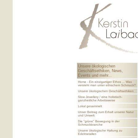
Unsere ökologischen
Geschäftsethiken, News,
Events und mehr...
Home - Ein einzigartiger Ethos ... Was
versteht man unter ethischem Schmuck?
Unsere ökologischen Geschäftsethiken
Slow Jewellery / eine holistisch-
ganzheitliche Arbeitsweise
Lokal gesammelt
Unser Beitrag zum Erhalt unserer Natur
und Umwelt
Die "grüne" Bewegung in der
Schmuckbranche
Unsere ökologische Haltung zu
Edelmetallen