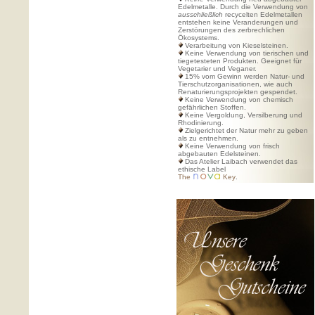
Edelmetalle. Durch die Verwendung von
ausschließlich
recycelten Edelmetallen
entstehen keine Veranderungen und
Zerstörungen des zerbrechlichen
Ökosystems.
Verarbeitung von Kieselsteinen.
Keine Verwendung von tierischen und
tiegetesteten Produkten. Geeignet für
Vegetarier und Veganer.
15% vom Gewinn werden Natur- und
Tierschutzorganisationen, wie auch
Renaturierungsprojekten gespendet.
Keine Verwendung von chemisch
gefährlichen Stoffen.
Keine Vergoldung, Versilberung und
Rhodinierung.
Zielgerichtet der Natur mehr zu geben
als zu entnehmen.
Keine Verwendung von frisch
abgebauten Edelsteinen.
Das Atelier Laibach verwendet das
ethische Label
The
Key
.