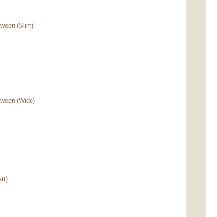
ween (Slim)
tween (Wide)
tt)