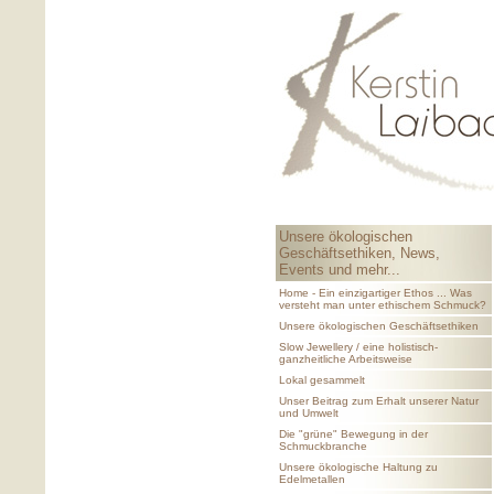
Unsere ökologischen
Geschäftsethiken, News,
Events und mehr...
Home - Ein einzigartiger Ethos ... Was
versteht man unter ethischem Schmuck?
Unsere ökologischen Geschäftsethiken
Slow Jewellery / eine holistisch-
ganzheitliche Arbeitsweise
Lokal gesammelt
Unser Beitrag zum Erhalt unserer Natur
und Umwelt
Die "grüne" Bewegung in der
Schmuckbranche
Unsere ökologische Haltung zu
Edelmetallen