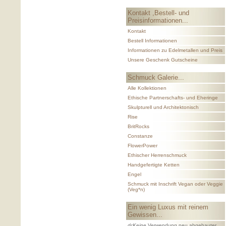
Kontakt ,Bestell- und
Preisinformationen...
Kontakt
Bestell Informationen
Informationen zu Edelmetallen und Preis
Unsere Geschenk Gutscheine
Schmuck Galerie...
Alle Kollektionen
Ethische Partnerschafts- und Eheringe
Skulpturell und Architektonisch
Rise
BritRocks
Constanze
FlowerPower
Ethischer Herrenschmuck
Handgefertigte Ketten
Engel
Schmuck mit Inschrift Vegan oder Veggie
(Veg*n)
Ein wenig Luxus mit reinem
Gewissen...
Keine
Verwendung neu abgebauter