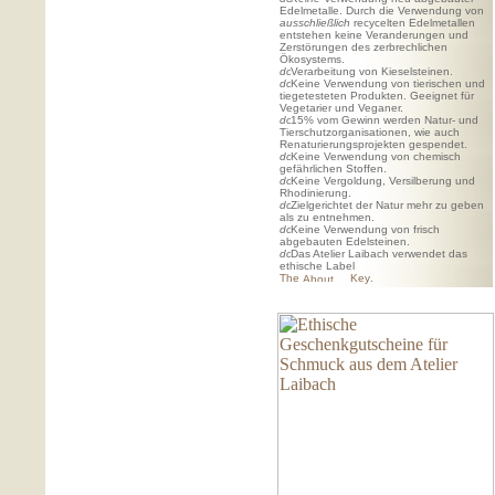
Edelmetalle. Durch die Verwendung von
ausschließlich
recycelten Edelmetallen
entstehen keine Veranderungen und
Zerstörungen des zerbrechlichen
Ökosystems.
Verarbeitung von Kieselsteinen.
Keine Verwendung von tierischen und
tiegetesteten Produkten. Geeignet für
Vegetarier und Veganer.
15% vom Gewinn werden Natur- und
Tierschutzorganisationen, wie auch
Renaturierungsprojekten gespendet.
Keine Verwendung von chemisch
gefährlichen Stoffen.
Keine Vergoldung, Versilberung und
Rhodinierung.
Zielgerichtet der Natur mehr zu geben
als zu entnehmen.
Keine Verwendung von frisch
abgebauten Edelsteinen.
Das Atelier Laibach verwendet das
ethische Label
The
Key
.