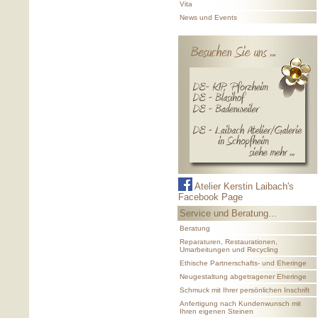
Vita
News und Events
Atelier Kerstin Laibach's
Facebook Page
Service und Beratung...
Beratung
Reparaturen, Restaurationen,
Umarbeitungen und Recycling
Ethische Partnerschafts- und Eheringe
Neugestaltung abgetragener Eheringe
Schmuck mit Ihrer persönlichen Inschrift
Anfertigung nach Kundenwunsch mit
Ihren eigenen Steinen