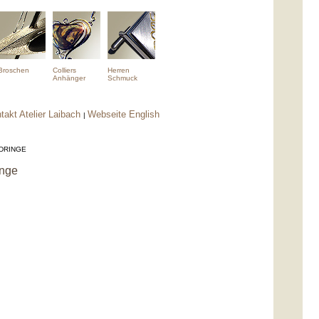
Broschen
Colliers
Herren
Anhänger
Schmuck
takt Atelier Laibach
Webseite English
|
NDRINGE
inge