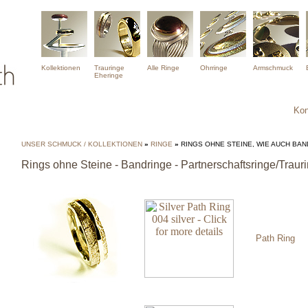
Kollektionen
Trauringe
Alle Ringe
Ohrringe
Armschmuck
Eheringe
Kon
UNSER SCHMUCK / KOLLEKTIONEN
»
RINGE
»
RINGS OHNE STEINE, WIE AUCH BA
Rings ohne Steine - Bandringe - Partnerschaftsringe/Traur
Path Ring