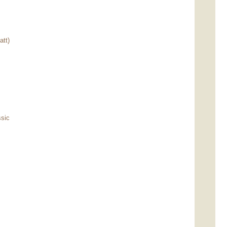
att)
sic